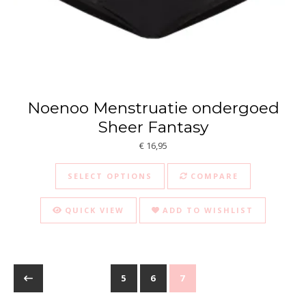
Noenoo Menstruatie ondergoed
Sheer Fantasy
€
16,95
This product has multiple va
SELECT OPTIONS
COMPARE
QUICK VIEW
ADD TO WISHLIST
5
6
7