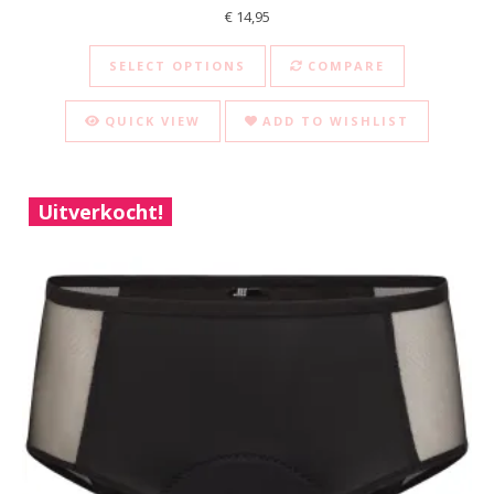
€
14,95
This product has multiple va
SELECT OPTIONS
COMPARE
QUICK VIEW
ADD TO WISHLIST
Uitverkocht!