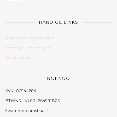
HANDIGE LINKS
Algemene Voorwaarden
Verzend & Leverbeleid
Retourbeleid
NOENOO
KVK : 86544284
BTWNR : NL004264591B05
Swammerdamstraat 1