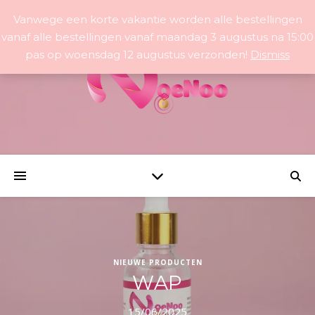
Vanwege een korte vakantie worden alle bestellingen
vanaf alle bestellingen vanaf maandag 3 augustus na 15:00
pas op woensdag 12 augustus verzonden!
Dismiss
NIEUWE PRODUCTEN
WAP
15/06/2025