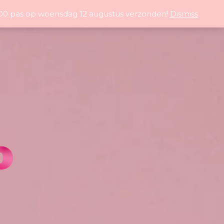
5:00 pas op woensdag 12 augustus verzonden!
Dismiss