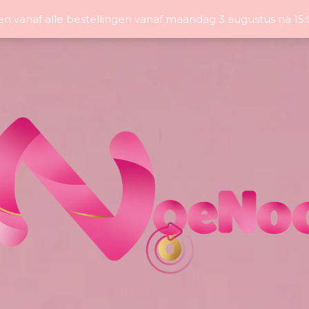
en vanaf alle bestellingen vanaf maandag 3 augustus na 1