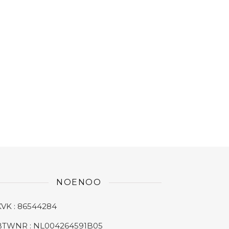
NOENOO
KVK : 86544284
BTWNR : NL004264591B05