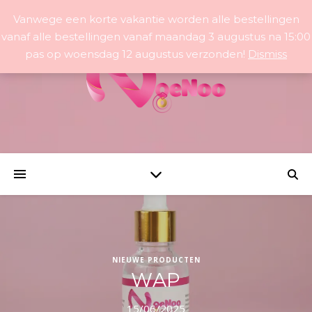
Vanwege een korte vakantie worden alle bestellingen
vanaf alle bestellingen vanaf maandag 3 augustus na 15:00
pas op woensdag 12 augustus verzonden!
Dismiss
NIEUWE PRODUCTEN
WAP
15/06/2025