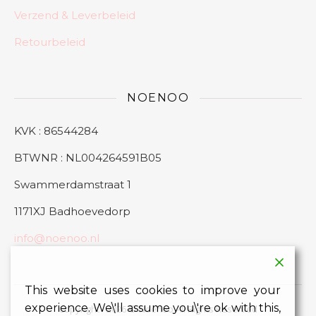
Verzend & Leverbeleid
Retourbeleid
NOENOO
KVK : 86544284
BTWNR : NL004264591B05
Swammerdamstraat 1
1171XJ Badhoevedorp
info@noenoo.nl
This website uses cookies to improve your
experience. We\'ll assume you\'re ok with this,
Copyright - 2026 © Noenoo All Rights Reserved