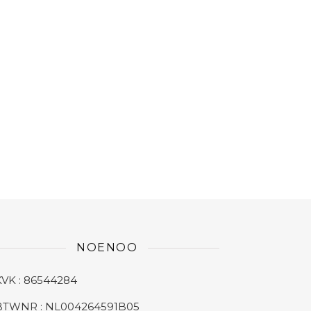
NOENOO
KVK : 86544284
BTWNR : NL004264591B05