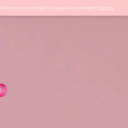
5:00 pas op woensdag 12 augustus verzonden!
Dismiss