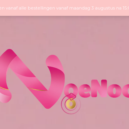
en vanaf alle bestellingen vanaf maandag 3 augustus na 1