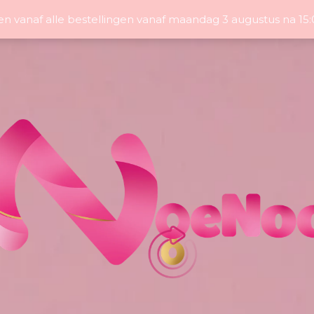
en vanaf alle bestellingen vanaf maandag 3 augustus na 1