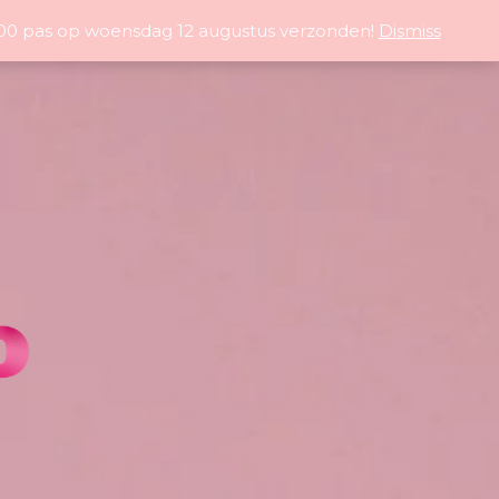
5:00 pas op woensdag 12 augustus verzonden!
Dismiss