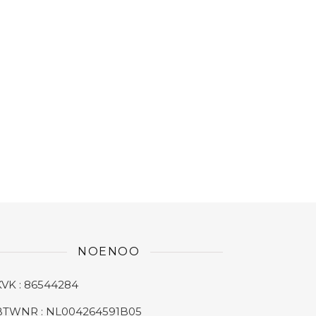
NOENOO
KVK : 86544284
BTWNR : NL004264591B05