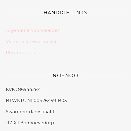
HANDIGE LINKS
Algemene Voorwaarden
Verzend & Leverbeleid
Retourbeleid
NOENOO
KVK : 86544284
BTWNR : NL004264591B05
Swammerdamstraat 1
1171XJ Badhoevedorp