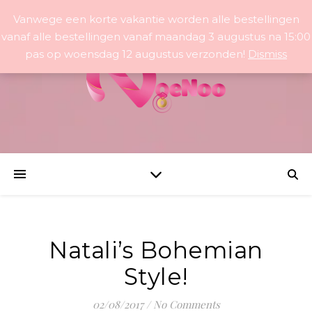
Vanwege een korte vakantie worden alle bestellingen
vanaf alle bestellingen vanaf maandag 3 augustus na 15:00
pas op woensdag 12 augustus verzonden!
Dismiss
Natali’s Bohemian
Style!
02/08/2017
/
No Comments