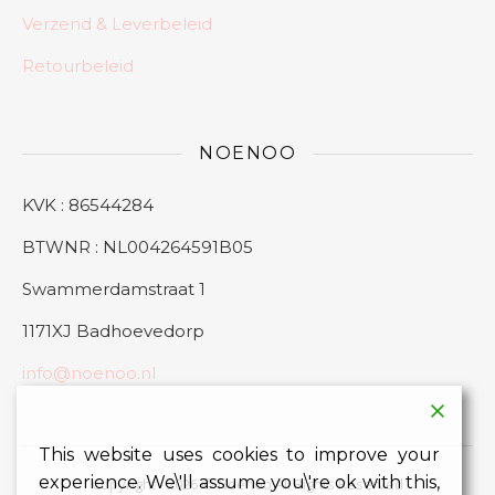
Verzend & Leverbeleid
Retourbeleid
NOENOO
KVK : 86544284
BTWNR : NL004264591B05
Swammerdamstraat 1
1171XJ Badhoevedorp
info@noenoo.nl
This website uses cookies to improve your
experience. We\'ll assume you\'re ok with this,
Copyright - 2026 © Noenoo All Rights Reserved