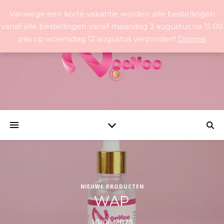
Vanwege een korte vakantie worden alle bestellingen
vanaf alle bestellingen vanaf maandag 3 augustus na 15:00
pas op woensdag 12 augustus verzonden!
Dismiss
NIEUWE PRODUCTEN
WAP
15/06/2025