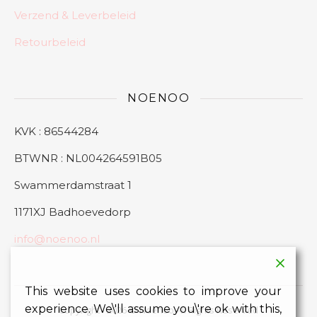
Verzend & Leverbeleid
Retourbeleid
NOENOO
KVK : 86544284
BTWNR : NL004264591B05
Swammerdamstraat 1
1171XJ Badhoevedorp
info@noenoo.nl
This website uses cookies to improve your
experience. We\'ll assume you\'re ok with this,
Copyright - 2026 © Noenoo All Rights Reserved