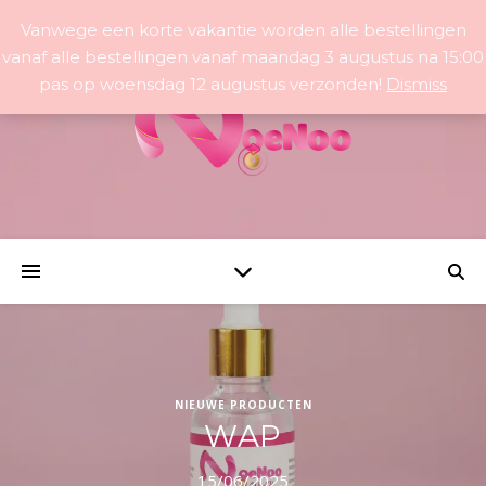
Vanwege een korte vakantie worden alle bestellingen
vanaf alle bestellingen vanaf maandag 3 augustus na 15:00
pas op woensdag 12 augustus verzonden!
Dismiss
NIEUWE PRODUCTEN
WAP
15/06/2025