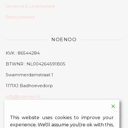
Verzend & Leverbeleid
Retourbeleid
NOENOO
KVK : 86544284
BTWNR : NL004264591B05
Swammerdamstraat 1
1171XJ Badhoevedorp
info@noenoo.nl
This website uses cookies to improve your
experience. We\'ll assume you\'re ok with this,
Copyright - 2026 © Noenoo All Rights Reserved