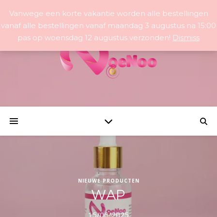
Vanwege een korte vakantie worden alle bestellingen
vanaf alle bestellingen vanaf maandag 3 augustus na 15:00
pas op woensdag 12 augustus verzonden!
Dismiss
NIEUWE PRODUCTEN
WAP
15/06/2025