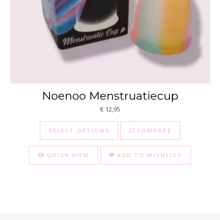
Noenoo Menstruatiecup
€
12,95
This product has multiple va
SELECT OPTIONS
COMPARE
QUICK VIEW
ADD TO WISHLIST