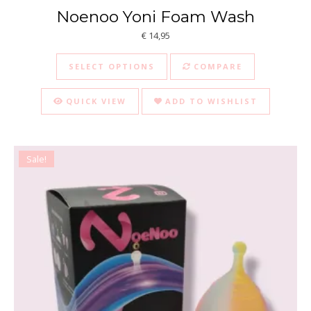
Noenoo Yoni Foam Wash
€
14,95
This product has multiple va
SELECT OPTIONS
COMPARE
QUICK VIEW
ADD TO WISHLIST
Sale!