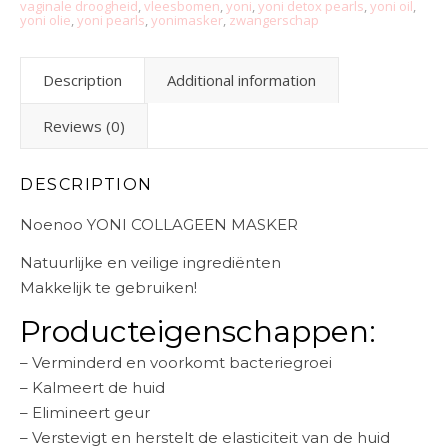
vaginale droogheid
,
vleesbomen
,
yoni
,
yoni detox pearls
,
yoni oil
,
yoni olie
,
yoni pearls
,
yonimasker
,
zwangerschap
Description
Additional information
Reviews (0)
DESCRIPTION
Noenoo YONI COLLAGEEN MASKER
Natuurlijke en veilige ingrediënten
Makkelijk te gebruiken!
Producteigenschappen:
– Verminderd en voorkomt bacteriegroei
– Kalmeert de huid
– Elimineert geur
– Verstevigt en herstelt de elasticiteit van de huid