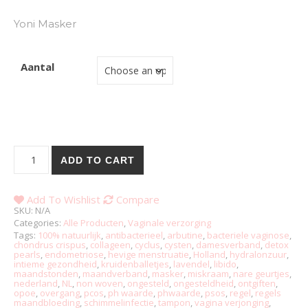
Yoni Masker
Aantal
Noenoo Yoni Collageen Masker quantity
ADD TO CART
Add To Wishlist
Compare
SKU:
N/A
Categories:
Alle Producten
,
Vaginale verzorging
Tags:
100% natuurlijk
,
antibacterieel
,
arbutine
,
bacteriele vaginose
,
chondrus crispus
,
collageen
,
cyclus
,
cysten
,
damesverband
,
detox
pearls
,
endometriose
,
hevige menstruatie
,
Holland
,
hydralonzuur
,
intieme gezondheid
,
kruidenballetjes
,
lavendel
,
libido
,
maandstonden
,
maandverband
,
masker
,
miskraam
,
nare geurtjes
,
nederland
,
NL
,
non woven
,
ongesteld
,
ongesteldheid
,
ontgiften
,
opoe
,
overgang
,
pcos
,
ph waarde
,
phwaarde
,
psos
,
regel
,
regels
maandbloeding
,
schimmelinfectie
,
tampon
,
vagina verjonging
,