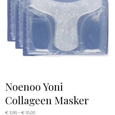
Noenoo Yoni
Collageen Masker
Price range: € 3,95 through € 10,00
€
3,95
–
€
10,00