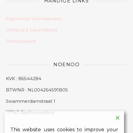
HANDIGE LINKS
Algemene Voorwaarden
Verzend & Leverbeleid
Retourbeleid
NOENOO
KVK : 86544284
BTWNR : NL004264591B05
Swammerdamstraat 1
1171XJ Badhoevedorp
info@noenoo.nl
This website uses cookies to improve your