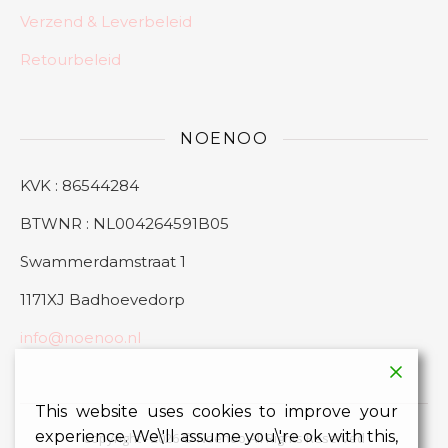
Verzend & Leverbeleid
Retourbeleid
NOENOO
KVK : 86544284
BTWNR : NL004264591B05
Swammerdamstraat 1
1171XJ Badhoevedorp
info@noenoo.nl
This website uses cookies to improve your
experience. We\'ll assume you\'re ok with this,
Copyright - 2026 © Noenoo All Rights Reserved