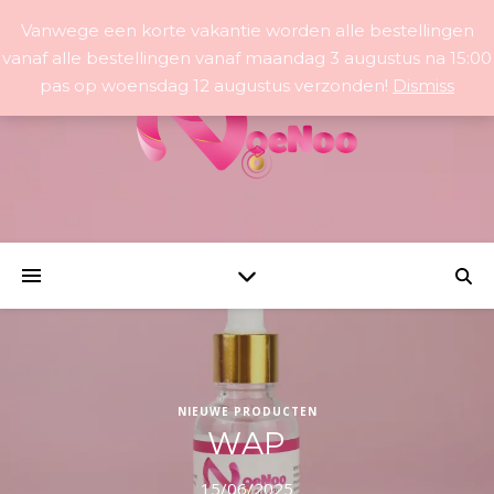
Vanwege een korte vakantie worden alle bestellingen
vanaf alle bestellingen vanaf maandag 3 augustus na 15:00
pas op woensdag 12 augustus verzonden!
Dismiss
NIEUWE PRODUCTEN
WAP
15/06/2025