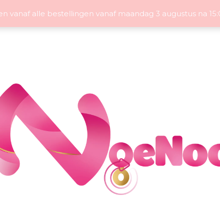
en vanaf alle bestellingen vanaf maandag 3 augustus na 1