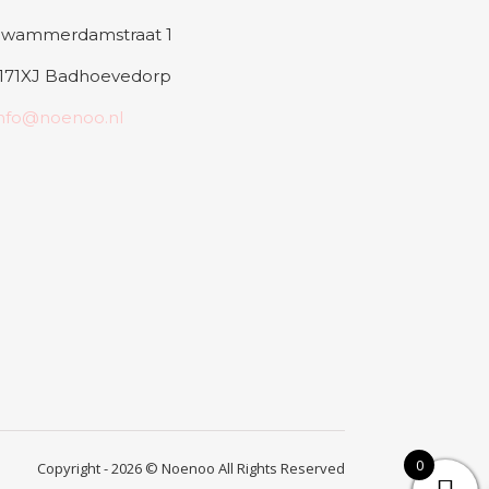
Swammerdamstraat 1
1171XJ Badhoevedorp
info@noenoo.nl
0
Copyright - 2026 © Noenoo All Rights Reserved