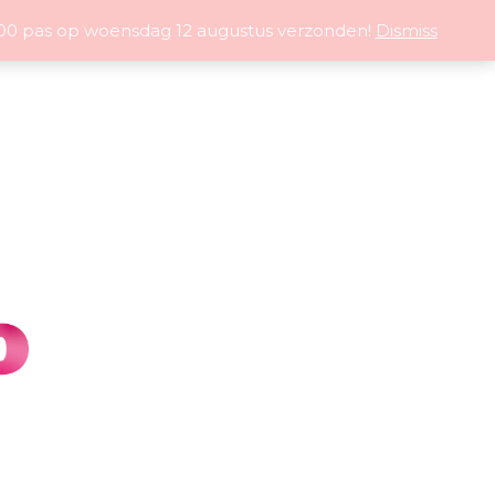
5:00 pas op woensdag 12 augustus verzonden!
Dismiss