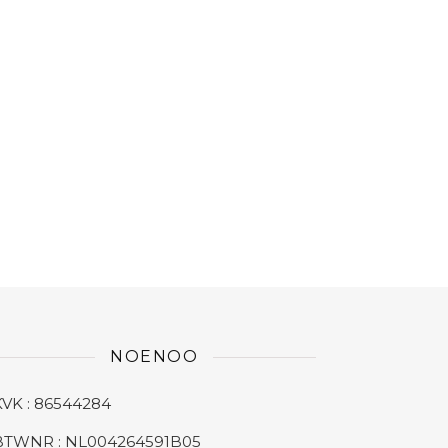
NOENOO
KVK : 86544284
BTWNR : NL004264591B05