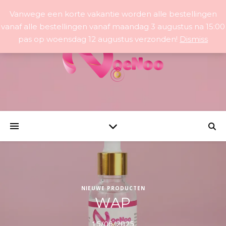
Vanwege een korte vakantie worden alle bestellingen
vanaf alle bestellingen vanaf maandag 3 augustus na 15:00
pas op woensdag 12 augustus verzonden!
Dismiss
NIEUWE PRODUCTEN
WAP
15/06/2025