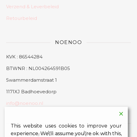
Verzend & Leverbeleid
Retourbeleid
NOENOO
KVK : 86544284
BTWNR : NL004264591B05
Swammerdamstraat 1
1171XJ Badhoevedorp
info@noenoo.nl
This website uses cookies to improve your
experience. We\'ll assume you\'re ok with this,
Copyright - 2026 © Noenoo All Rights Reserved