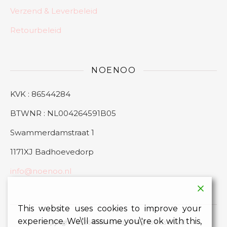
Verzend & Leverbeleid
Retourbeleid
NOENOO
KVK : 86544284
BTWNR : NL004264591B05
Swammerdamstraat 1
1171XJ Badhoevedorp
info@noenoo.nl
This website uses cookies to improve your
experience. We\'ll assume you\'re ok with this,
Copyright - 2026 © Noenoo All Rights Reserved