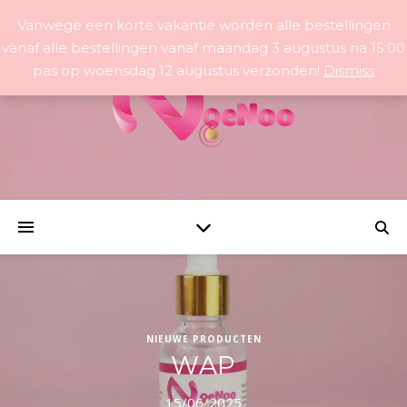
Vanwege een korte vakantie worden alle bestellingen
vanaf alle bestellingen vanaf maandag 3 augustus na 15:00
pas op woensdag 12 augustus verzonden!
Dismiss
NIEUWE PRODUCTEN
WAP
15/06/2025