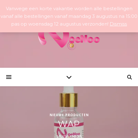
Vanwege een korte vakantie worden alle bestellingen
vanaf alle bestellingen vanaf maandag 3 augustus na 15:00
pas op woensdag 12 augustus verzonden!
Dismiss
NIEUWE PRODUCTEN
WAP
15/06/2025