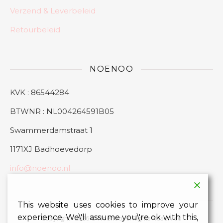
Verzend & Leverbeleid
Retourbeleid
NOENOO
KVK : 86544284
BTWNR : NL004264591B05
Swammerdamstraat 1
1171XJ Badhoevedorp
info@noenoo.nl
This website uses cookies to improve your
experience. We\'ll assume you\'re ok with this,
Copyright - 2026 © Noenoo All Rights Reserved