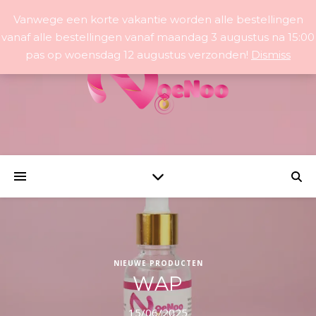
Vanwege een korte vakantie worden alle bestellingen
vanaf alle bestellingen vanaf maandag 3 augustus na 15:00
pas op woensdag 12 augustus verzonden!
Dismiss
NIEUWE PRODUCTEN
WAP
15/06/2025