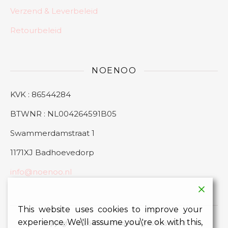
Verzend & Leverbeleid
Retourbeleid
NOENOO
KVK : 86544284
BTWNR : NL004264591B05
Swammerdamstraat 1
1171XJ Badhoevedorp
info@noenoo.nl
This website uses cookies to improve your
experience. We\'ll assume you\'re ok with this,
Copyright - 2026 © Noenoo All Rights Reserved