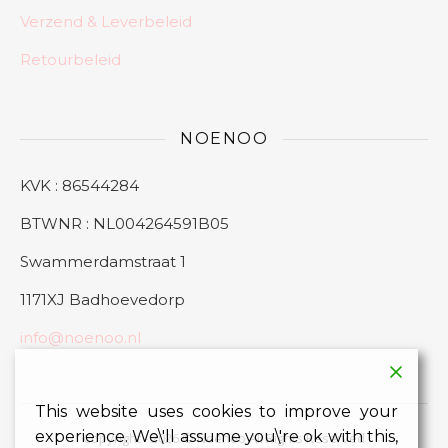
Verzend & Leverbeleid
Retourbeleid
NOENOO
KVK : 86544284
BTWNR : NL004264591B05
Swammerdamstraat 1
1171XJ Badhoevedorp
info@noenoo.nl
This website uses cookies to improve your
experience. We\'ll assume you\'re ok with this,
Copyright - 2026 © Noenoo All Rights Reserved