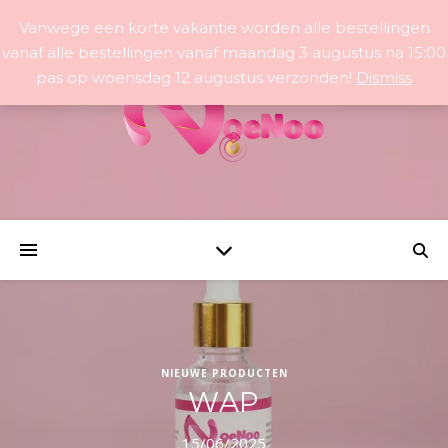
Vanwege een korte vakantie worden alle bestellingen
vanaf alle bestellingen vanaf maandag 3 augustus na 15:00
pas op woensdag 12 augustus verzonden!
Dismiss
NIEUWE PRODUCTEN
WAP
15/06/2025