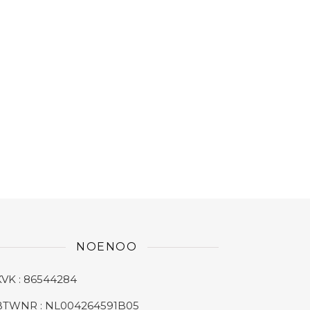
NOENOO
KVK : 86544284
BTWNR : NL004264591B05