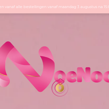
en vanaf alle bestellingen vanaf maandag 3 augustus na 1