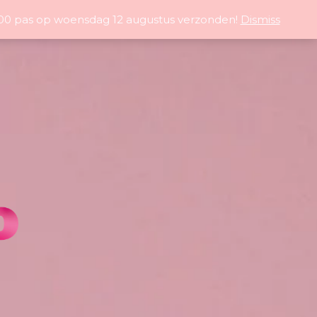
5:00 pas op woensdag 12 augustus verzonden!
Dismiss