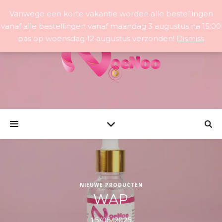
Vanwege een korte vakantie worden alle bestellingen
vanaf alle bestellingen vanaf maandag 3 augustus na 15:00
pas op woensdag 12 augustus verzonden!
Dismiss
NIEUWE PRODUCTEN
WAP
15/06/2025