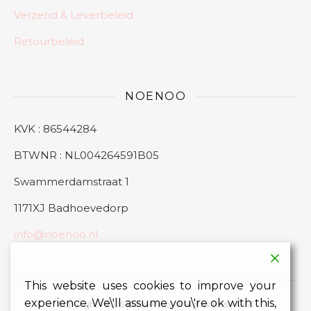
Verzend & Leverbeleid
Retourbeleid
NOENOO
KVK : 86544284
BTWNR : NL004264591B05
Swammerdamstraat 1
1171XJ Badhoevedorp
info@noenoo.nl
This website uses cookies to improve your
experience. We\'ll assume you\'re ok with this,
Copyright - 2026 © Noenoo All Rights Reserved