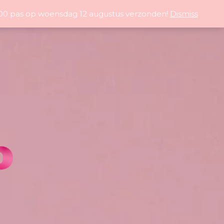
5:00 pas op woensdag 12 augustus verzonden!
Dismiss