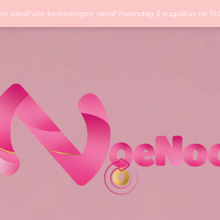
en vanaf alle bestellingen vanaf maandag 3 augustus na 1