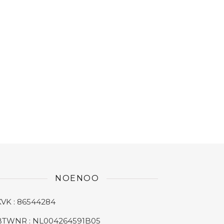
NOENOO
KVK : 86544284
BTWNR : NL004264591B05