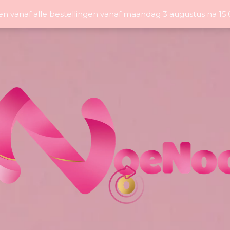
en vanaf alle bestellingen vanaf maandag 3 augustus na 1