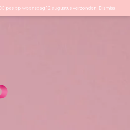
5:00 pas op woensdag 12 augustus verzonden!
Dismiss