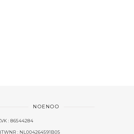
NOENOO
KVK : 86544284
BTWNR : NL004264591B05