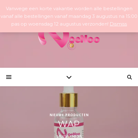
Vanwege een korte vakantie worden alle bestellingen
vanaf alle bestellingen vanaf maandag 3 augustus na 15:00
pas op woensdag 12 augustus verzonden!
Dismiss
NIEUWE PRODUCTEN
WAP
15/06/2025