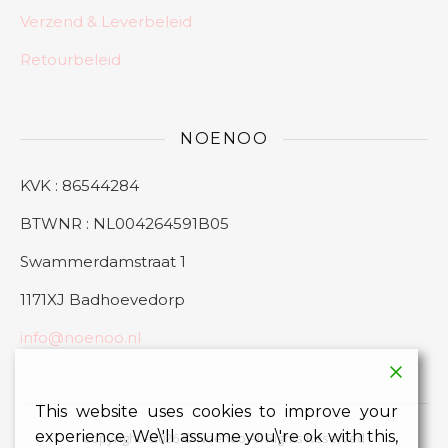
Verzend & Leverbeleid
Retourbeleid
NOENOO
KVK : 86544284
BTWNR : NL004264591B05
Swammerdamstraat 1
1171XJ Badhoevedorp
info@noenoo.nl
This website uses cookies to improve your
experience. We\'ll assume you\'re ok with this,
Copyright - 2026 © Noenoo All Rights Reserved